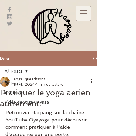
Post
All Posts
Angelique Rissons
All Posts
11 mai 2024
1 min de lecture
Pratiquer le yoga aerien
Actualités
autrement.
Vidéo de yoga vinyasa
Retrouver Harpang sur la chaîne 
YouTube Oyayoga pour découvrir 
comment pratiquer à l'aide 
d'accroches sur une porte. 