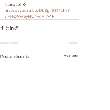
Namasté 🙏
https://youtu.be/Db8g-SH72hk?
si=NQNwSyHU4wIF_A4F
Voir tout
Posts récents